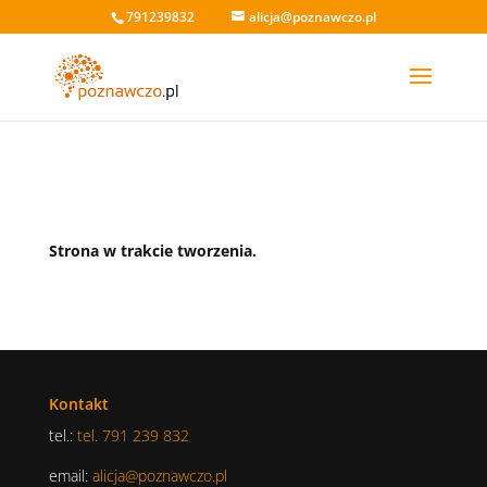
791239832
alicja@poznawczo.pl
Strona w trakcie tworzenia.
Kontakt
tel.:
tel. 791 239 832
email:
alicja@poznawczo.pl