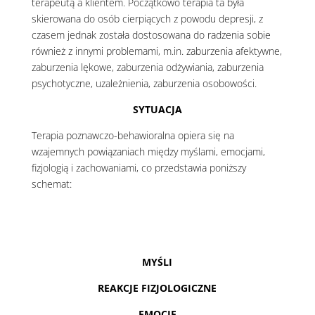
terapeutą a klientem. Początkowo terapia ta była
skierowana do osób cierpiących z powodu depresji, z
czasem jednak została dostosowana do radzenia sobie
również z innymi problemami, m.in. zaburzenia afektywne,
zaburzenia lękowe, zaburzenia odżywiania, zaburzenia
psychotyczne, uzależnienia, zaburzenia osobowości.
SYTUACJA
Terapia poznawczo-behawioralna opiera się na
wzajemnych powiązaniach między myślami, emocjami,
fizjologią i zachowaniami, co przedstawia poniższy
schemat:
MYŚLI
REAKCJE FIZJOLOGICZNE
EMOCJE