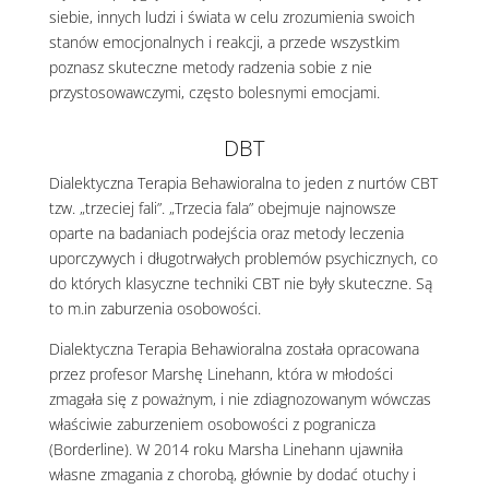
siebie, innych ludzi i świata w celu zrozumienia swoich
stanów emocjonalnych i reakcji, a przede wszystkim
poznasz skuteczne metody radzenia sobie z nie
przystosowawczymi, często bolesnymi emocjami.
DBT
Dialektyczna Terapia Behawioralna to jeden z nurtów CBT
tzw. „trzeciej fali”. „Trzecia fala” obejmuje najnowsze
oparte na badaniach podejścia oraz metody leczenia
uporczywych i długotrwałych problemów psychicznych, co
do których klasyczne techniki CBT nie były skuteczne. Są
to m.in zaburzenia osobowości.
Dialektyczna Terapia Behawioralna została opracowana
przez profesor Marshę Linehann, która w młodości
zmagała się z poważnym, i nie zdiagnozowanym wówczas
właściwie zaburzeniem osobowości z pogranicza
(Borderline). W 2014 roku Marsha Linehann ujawniła
własne zmagania z chorobą, głównie by dodać otuchy i