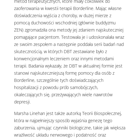
metod terapeutycznych, które miały cokolwiek do
zaoferowania w kwestii terapii Borderline. Mając własne
doświadczenia wyjścia z choroby, w dużej mierze z
pomocą duchowości wschodniej (głównie buddyzmu
ZEN) zgromadziła ona metody jej zdaniem najskuteczniej
pomagające pacjentom. Testowała je i udoskonalała wraz
ze swoim zespołem a następnie poddała serii badań nad
skutecznością, w których DBT zestawiane było z
konwencjonalnym leczeniem oraz innymi metodami
terapii. Badania wykazały, że DBT w aktualnej formie jest
stanowi najskuteczniejszą formę pomocy dla osób z
Borderline, szczególnie tych doświadczających
hospitalizacji z powodu prób samobójczych,
okaleczających się, przeżywających wiele nawrotów
depresji.
Marsha Linehan jest także autorką Teorii Biospołecznej,
która w najpełniejszy sposób wyjaśnia genezę tego
zaburzenia, ujmując czynniki biologiczne, takie jak większa
wrażliwość układu nerwowego i podatność oraz