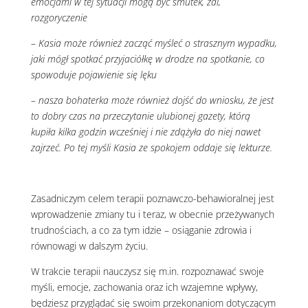
emocjami w tej sytuacji mogą być smutek, żal,
rozgoryczenie
– Kasia może również zacząć myśleć o strasznym wypadku,
jaki mógł spotkać przyjaciółkę w drodze na spotkanie, co
spowoduje pojawienie się lęku
– nasza bohaterka może również dojść do wniosku, że jest
to dobry czas na przeczytanie ulubionej gazety, którą
kupiła kilka godzin wcześniej i nie zdążyła do niej nawet
zajrzeć. Po tej myśli Kasia ze spokojem oddaje się lekturze.
Zasadniczym celem terapii poznawczo-behawioralnej jest
wprowadzenie zmiany tu i teraz, w obecnie przeżywanych
trudnościach, a co za tym idzie – osiąganie zdrowia i
równowagi w dalszym życiu.
W trakcie terapii nauczysz się m.in. rozpoznawać swoje
myśli, emocje, zachowania oraz ich wzajemne wpływy,
będziesz przyglądać się swoim przekonaniom dotyczącym