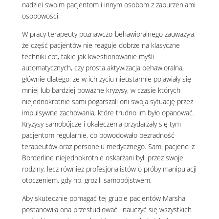
nadziei swoim pacjentom i innym osobom z zaburzeniami
osobowości.
W pracy terapeuty poznawczo-behawioralnego zauważyła,
że część pacjentów nie reaguje dobrze na klasyczne
techniki cbt, takie jak kwestionowanie myśli
automatycznych, czy prosta aktywizacja behawioralna,
głównie dlatego, że w ich życiu nieustannie pojawiały się
mniej lub bardziej poważne kryzysy, w czasie których
niejednokrotnie sami pogarszali oni swoja sytuację przez
impulsywne zachowania, które trudno im było opanować.
Kryzysy samobójcze i okaleczenia przydarzały się tym
pacjentom regularnie, co powodowało bezradność
terapeutów oraz personelu medycznego. Sami pacjenci z
Borderline niejednokrotnie oskarżani byli przez swoje
rodziny, lecz również profesjonalistów o próby manipulacji
otoczeniem, gdy np. grozili samobójstwem.
Aby skutecznie pomagać tej grupie pacjentów Marsha
postanowiła ona przestudiować i nauczyć się wszystkich