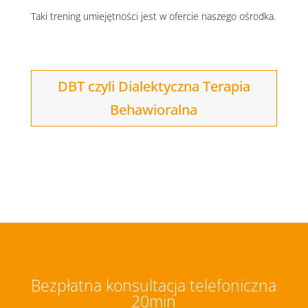
Taki trening umiejętności jest w ofercie naszego ośrodka.
DBT czyli Dialektyczna Terapia
Behawioralna
Bezpłatna konsultacja telefoniczna
20min