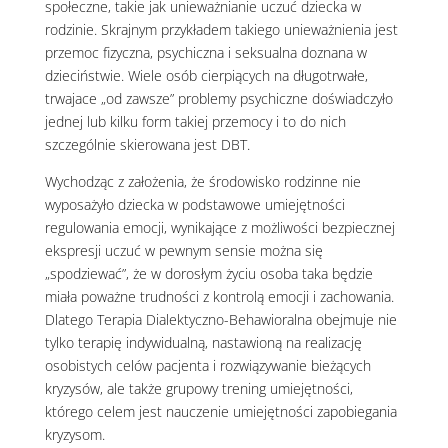
społeczne, takie jak unieważnianie uczuć dziecka w
rodzinie. Skrajnym przykładem takiego unieważnienia jest
przemoc fizyczna, psychiczna i seksualna doznana w
dzieciństwie. Wiele osób cierpiących na długotrwałe,
trwajace „od zawsze” problemy psychiczne doświadczyło
jednej lub kilku form takiej przemocy i to do nich
szczególnie skierowana jest DBT.
Wychodząc z założenia, że środowisko rodzinne nie
wyposażyło dziecka w podstawowe umiejętności
regulowania emocji, wynikające z możliwości bezpiecznej
ekspresji uczuć w pewnym sensie można się
„spodziewać”, że w dorosłym życiu osoba taka będzie
miała poważne trudności z kontrolą emocji i zachowania.
Dlatego Terapia Dialektyczno-Behawioralna obejmuje nie
tylko terapię indywidualną, nastawioną na realizację
osobistych celów pacjenta i rozwiązywanie bieżących
kryzysów, ale także grupowy trening umiejętności,
którego celem jest nauczenie umiejętności zapobiegania
kryzysom.